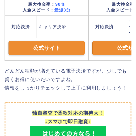
最大換金率：
90
％
最大換金率
入金スピード：
最短3分
入金スピード
・キ
対応決済
キャリア決済
対応決済
・ク
・後
公式サイト
公式サ
どんどん種類が増えている電子決済ですが、少しでも
賢くお得に使いたいですよね。
情報をしっかりチェックして上手に利用しましょう！
独自審査で柔軟対応の期待大！
↓スマホで即日融資↓