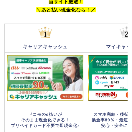
当サイト厳選！
＼あと払い現金化なら！
／
キャリアキャッシュ
マイキャッ
ドコモのd払いが
スマホ完結・後払
そのまま現金化できる！
換金率89％・最短
プリペイドカード不要で即現金化♪
安心・安全に即