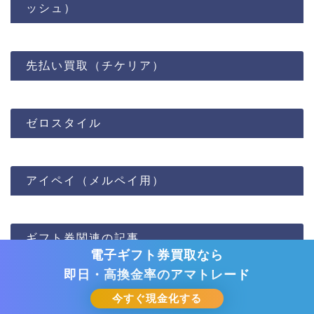
ッシュ）
先払い買取（チケリア）
ゼロスタイル
アイペイ（メルペイ用）
ギフト券関連の記事
クレジットカードを即現金化！
先払い買取で現金化！
先払い買取で現金化！
先払い買取で現金化！
先払い買取で現金化！
先払い買取で現金化！
先払い買取で現金化！
メルペイを即日換金！
電子ギフト券買取なら
独自審査で柔軟対応
審査なし【タートルチケット】
審査なし【チケットセンター】
即日融資なら【セントラル】へ
即日・高換金率の
審査なし【シープチケット】
審査なし【リセチケット】
審査なしOK【チケリア】
審査なし【バイチケ】
ゼロスタイル
【アイペイ】
アマトレード
先払い買取を利用する
先払い買取を利用する
先払い買取を利用する
先払い買取を利用する
先払い買取を利用する
先払い買取を利用する
今すぐ現金化する
今すぐ現金化する
今すぐ現金化する
今すぐ借りる
HOME
後払い全般
Apple Payの後払いは現金化できる？情報をまとめてみた