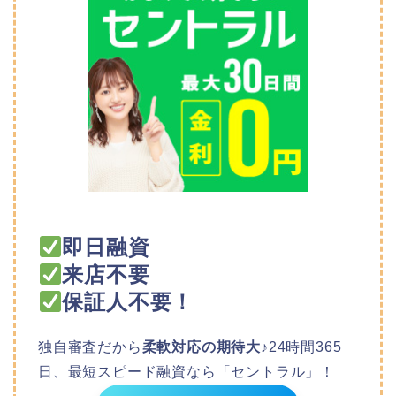
即日融資
来店不要
保証人不要！
独自審査だから
柔軟対応の期待大♪
24時間365
日、最短スピード融資なら「セントラル」！