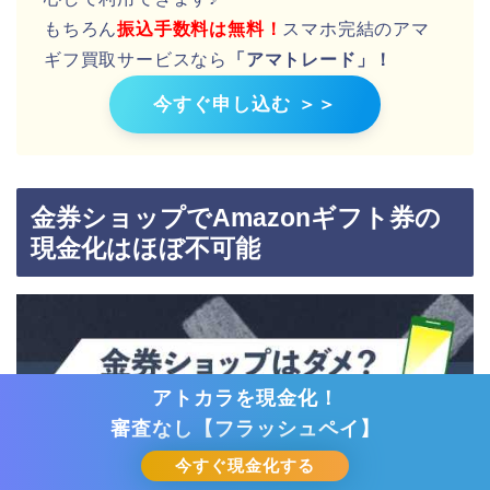
もちろん
振込手数料は無料！
スマホ完結のアマ
ギフ買取サービスなら
「アマトレード」！
今すぐ申し込む ＞＞
金券ショップでAmazonギフト券の
現金化はほぼ不可能
クレジットカードを即現金化！
キャリア決済を即日換金！
先払い買取で現金化！
先払い買取で現金化！
先払い買取で現金化！
先払い買取で現金化！
先払い買取で現金化！
先払い買取で現金化！
メルペイを即日換金！
独自審査で柔軟対応
アトカラを現金化！
審査なし【タートルチケット】
審査なし【チケットセンター】
即日融資なら【セントラル】へ
審査なし【シープチケット】
審査なし【フラッシュペイ】
審査なし【リセチケット】
審査なしOK【チケリア】
審査なし【バイチケ】
キャリアキャッシュ
ゼロスタイル
【アイペイ】
先払い買取を利用する
先払い買取を利用する
先払い買取を利用する
先払い買取を利用する
先払い買取を利用する
先払い買取を利用する
今すぐ現金化する
今すぐ現金化する
今すぐ現金化する
今すぐ現金化する
今すぐ借りる