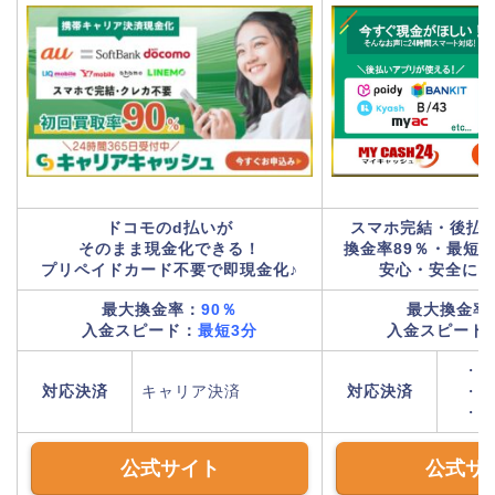
ドコモのd払いが
スマホ完結・後払
そのまま現金化できる！
換金率89％・最短
プリペイドカード不要で即現金化♪
安心・安全に即
最大換金率：
90
％
最大換金率
入金スピード：
最短3分
入金スピード
・キ
対応決済
キャリア決済
対応決済
・ク
・後
公式サイト
公式サ