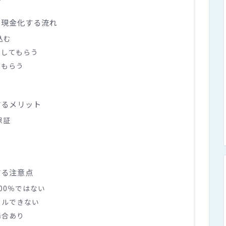
で現金化する流れ
込む
定してもらう
てもらう
するメリット
保証
する注意点
00％ではない
セルできない
場合あり